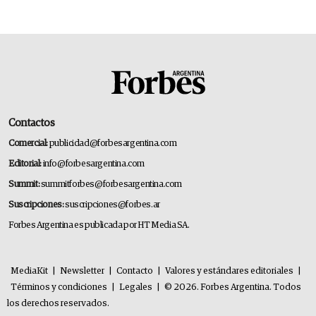
Contactos
Comercial:
publicidad@forbesargentina.com
Editorial:
info@forbesargentina.com
Summit:
summitforbes@forbesargentina.com
Suscripciones:
suscripciones@forbes.ar
Forbes Argentina es publicada por HT Media SA.
MediaKit
|
Newsletter
|
Contacto
|
Valores y estándares editoriales
|
Términos y condiciones
|
Legales
|
© 2026. Forbes Argentina. Todos
los derechos reservados.