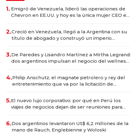
1.
Emigró de Venezuela, lideró las operaciones de
Chevron en EE.UU. y hoy es la única mujer CEO en
Vaca Muerta
2.
Creció en Venezuela, llegó a la Argentina con su
título de abogado y construyó un imperio
gastronómico que revoluciona las marcas "fast
premium"
3.
De Paredes y Lisandro Martínez a Mirtha Legrand:
dos argentinos impulsan el negocio del wellness
deportivo y el cuidado corporal
4.
Philip Anschutz, el magnate petrolero y rey del
entretenimiento que va por la licitación de
Tecnópolis junto a Fénix
5.
El nuevo lujo corporativo: por qué en Perú los
viajes de negocios dejan de ser reuniones para
convertirse en experiencias transformadoras
6.
Dos argentinos levantaron US$ 6,2 millones de la
mano de Rauch, Englebienne y Woloski