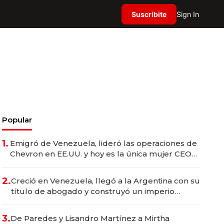
Suscribite
Sign In
Popular
1.
Emigró de Venezuela, lideró las operaciones de
Chevron en EE.UU. y hoy es la única mujer CEO
en Vaca Muerta
2.
Creció en Venezuela, llegó a la Argentina con su
título de abogado y construyó un imperio
gastronómico que revoluciona las marcas "fast
premium"
3.
De Paredes y Lisandro Martínez a Mirtha