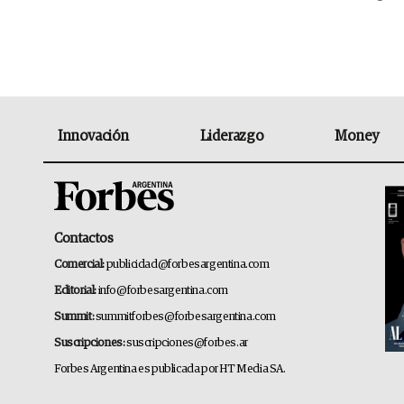
Innovación
Liderazgo
Money
Contactos
Comercial:
publicidad@forbesargentina.com
Editorial:
info@forbesargentina.com
Summit:
summitforbes@forbesargentina.com
Suscripciones:
suscripciones@forbes.ar
Forbes Argentina es publicada por HT Media SA.