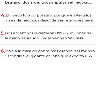
Legrand: dos argentinos impulsan el negocio
del wellness deportivo y el cuidado corporal
4.
El nuevo lujo corporativo: por qué en Perú los
viajes de negocios dejan de ser reuniones para
convertirse en experiencias transformadoras
5.
Dos argentinos levantaron US$ 6,2 millones de
la mano de Rauch, Englebienne y Woloski
6.
Viaje a la mina de cobre más grande del mundo:
Escondida, el gigante chileno que exporta US$
14.000 millones anuales