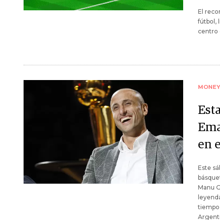
El rec
fútbol,
centro 
MONE
Esta
Ema
en 
Este sá
básquet
Manu Gi
leyenda
tiempo 
Argent