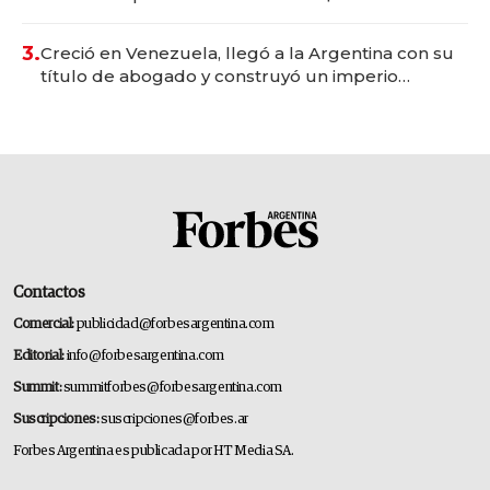
para fundar startups biotech
3.
Creció en Venezuela, llegó a la Argentina con su
título de abogado y construyó un imperio
gastronómico que revoluciona las marcas "fast
premium"
Contactos
Comercial:
publicidad@forbesargentina.com
Editorial:
info@forbesargentina.com
Summit:
summitforbes@forbesargentina.com
Suscripciones:
suscripciones@forbes.ar
Forbes Argentina es publicada por HT Media SA.