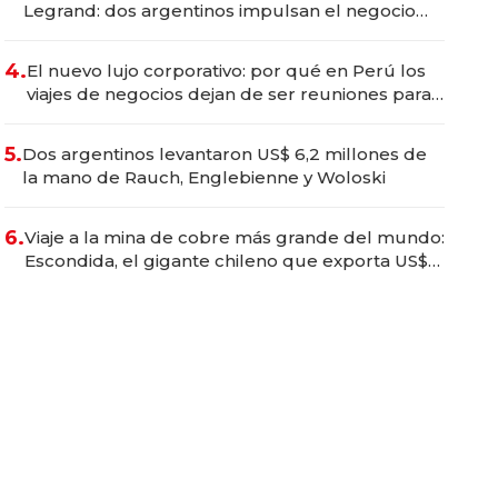
Legrand: dos argentinos impulsan el negocio
del wellness deportivo y el cuidado corporal
4.
El nuevo lujo corporativo: por qué en Perú los
viajes de negocios dejan de ser reuniones para
convertirse en experiencias transformadoras
5.
Dos argentinos levantaron US$ 6,2 millones de
la mano de Rauch, Englebienne y Woloski
6.
Viaje a la mina de cobre más grande del mundo:
Escondida, el gigante chileno que exporta US$
14.000 millones anuales