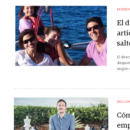
MONE
El d
artí
salt
El dire
después
según c
MILLO
Cóm
emp