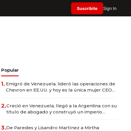
Suscribite
Sign In
Popular
1.
Emigró de Venezuela, lideró las operaciones de
Chevron en EE.UU. y hoy es la única mujer CEO
en Vaca Muerta
2.
Creció en Venezuela, llegó a la Argentina con su
título de abogado y construyó un imperio
gastronómico que revoluciona las marcas "fast
premium"
3.
De Paredes y Lisandro Martínez a Mirtha