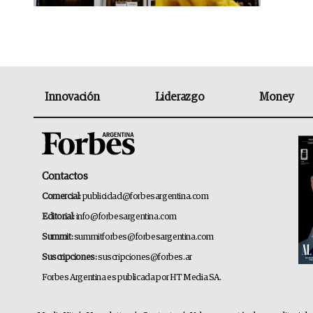
Innovación
Liderazgo
Money
Contactos
Comercial:
publicidad@forbesargentina.com
Editorial:
info@forbesargentina.com
Summit:
summitforbes@forbesargentina.com
Suscripciones:
suscripciones@forbes.ar
Forbes Argentina es publicada por HT Media SA.