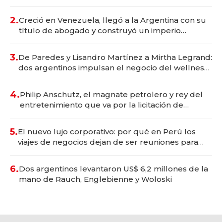
Vaca Muerta
2.
Creció en Venezuela, llegó a la Argentina con su
título de abogado y construyó un imperio
gastronómico que revoluciona las marcas "fast
premium"
3.
De Paredes y Lisandro Martínez a Mirtha Legrand:
dos argentinos impulsan el negocio del wellness
deportivo y el cuidado corporal
4.
Philip Anschutz, el magnate petrolero y rey del
entretenimiento que va por la licitación de
Tecnópolis junto a Fénix
5.
El nuevo lujo corporativo: por qué en Perú los
viajes de negocios dejan de ser reuniones para
convertirse en experiencias transformadoras
6.
Dos argentinos levantaron US$ 6,2 millones de la
mano de Rauch, Englebienne y Woloski