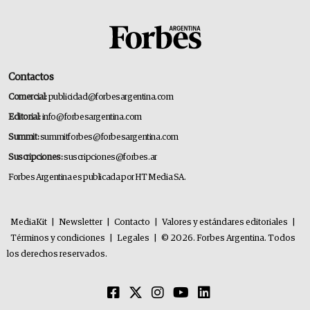
Contactos
Comercial:
publicidad@forbesargentina.com
Editorial:
info@forbesargentina.com
Summit:
summitforbes@forbesargentina.com
Suscripciones:
suscripciones@forbes.ar
Forbes Argentina es publicada por HT Media SA.
MediaKit
|
Newsletter
|
Contacto
|
Valores y estándares editoriales
|
Términos y condiciones
|
Legales
|
© 2026. Forbes Argentina. Todos
los derechos reservados.