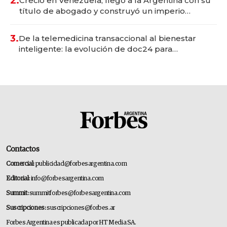
2.
Creció en Venezuela, llegó a la Argentina con su
título de abogado y construyó un imperio
gastronómico que revoluciona las marcas "fast
premium"
3.
De la telemedicina transaccional al bienestar
inteligente: la evolución de doc24 para
transformar a las organizaciones
Contactos
Comercial:
publicidad@forbesargentina.com
Editorial:
info@forbesargentina.com
Summit:
summitforbes@forbesargentina.com
Suscripciones:
suscripciones@forbes.ar
Forbes Argentina es publicada por HT Media SA.