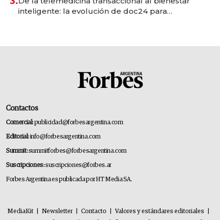
3.
De la telemedicina transaccional al bienestar
inteligente: la evolución de doc24 para
transformar a las organizaciones
Contactos
Comercial:
publicidad@forbesargentina.com
Editorial:
info@forbesargentina.com
Summit:
summitforbes@forbesargentina.com
Suscripciones:
suscripciones@forbes.ar
Forbes Argentina es publicada por HT Media SA.
MediaKit
|
Newsletter
|
Contacto
|
Valores y estándares editoriales
|