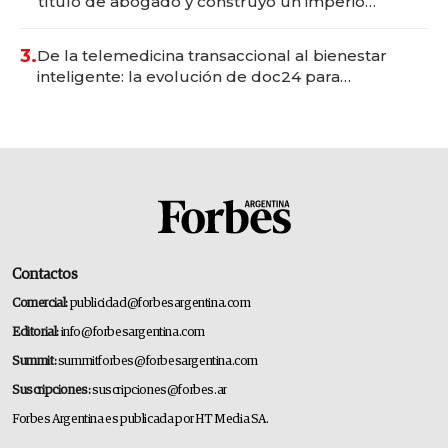
título de abogado y construyó un imperio
gastronómico que revoluciona las marcas "fast
premium"
3.
De la telemedicina transaccional al bienestar
inteligente: la evolución de doc24 para
transformar a las organizaciones
Contactos
Comercial:
publicidad@forbesargentina.com
Editorial:
info@forbesargentina.com
Summit:
summitforbes@forbesargentina.com
Suscripciones:
suscripciones@forbes.ar
Forbes Argentina es publicada por HT Media SA.