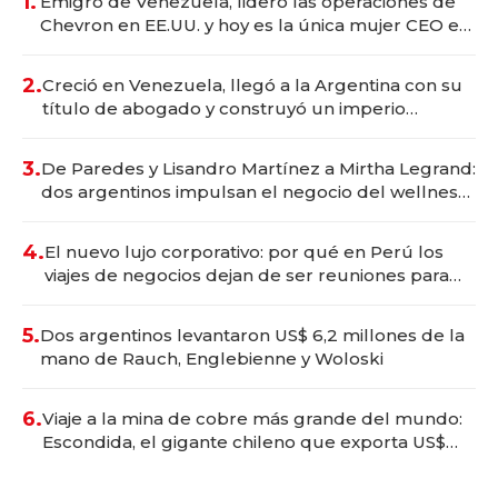
1.
Emigró de Venezuela, lideró las operaciones de
Chevron en EE.UU. y hoy es la única mujer CEO en
Vaca Muerta
2.
Creció en Venezuela, llegó a la Argentina con su
título de abogado y construyó un imperio
gastronómico que revoluciona las marcas "fast
premium"
3.
De Paredes y Lisandro Martínez a Mirtha Legrand:
dos argentinos impulsan el negocio del wellness
deportivo y el cuidado corporal
4.
El nuevo lujo corporativo: por qué en Perú los
viajes de negocios dejan de ser reuniones para
convertirse en experiencias transformadoras
5.
Dos argentinos levantaron US$ 6,2 millones de la
mano de Rauch, Englebienne y Woloski
6.
Viaje a la mina de cobre más grande del mundo:
Escondida, el gigante chileno que exporta US$
14.000 millones anuales