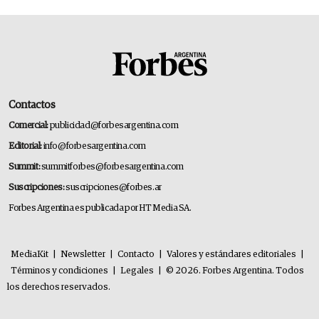
Contactos
Comercial:
publicidad@forbesargentina.com
Editorial:
info@forbesargentina.com
Summit:
summitforbes@forbesargentina.com
Suscripciones:
suscripciones@forbes.ar
Forbes Argentina es publicada por HT Media SA.
MediaKit
|
Newsletter
|
Contacto
|
Valores y estándares editoriales
|
Términos y condiciones
|
Legales
|
© 2026. Forbes Argentina. Todos
los derechos reservados.