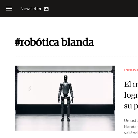
Newsletter
#robótica blanda
INNOV
El 
log
su 
Un sist
blanda
valién