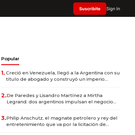
Suscribite
Sign In
Popular
1.
Creció en Venezuela, llegó a la Argentina con su
título de abogado y construyó un imperio
gastronómico que revoluciona las marcas "fast
premium"
2.
De Paredes y Lisandro Martínez a Mirtha
Legrand: dos argentinos impulsan el negocio
del wellness deportivo y el cuidado corporal
3.
Philip Anschutz, el magnate petrolero y rey del
entretenimiento que va por la licitación de
Tecnópolis junto a Fénix