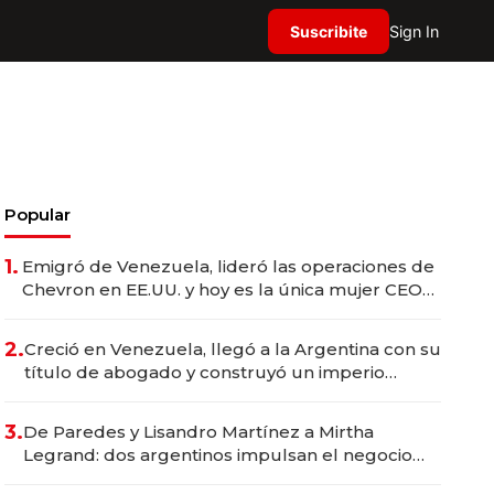
Suscribite
Sign In
Popular
1.
Emigró de Venezuela, lideró las operaciones de
Chevron en EE.UU. y hoy es la única mujer CEO
en Vaca Muerta
2.
Creció en Venezuela, llegó a la Argentina con su
título de abogado y construyó un imperio
gastronómico que revoluciona las marcas "fast
premium"
3.
De Paredes y Lisandro Martínez a Mirtha
Legrand: dos argentinos impulsan el negocio
del wellness deportivo y el cuidado corporal