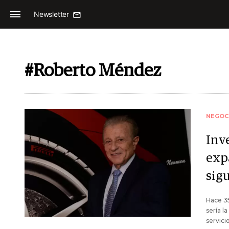
Newsletter
#Roberto Méndez
NEGOC
Inv
exp
sig
Hace 3
sería l
servici