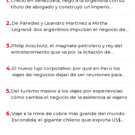
1.
Creció en Venezuela, llegó a la Argentina con su
título de abogado y construyó un imperio
gastronómico que revoluciona las marcas "fast
premium"
2.
De Paredes y Lisandro Martínez a Mirtha
Legrand: dos argentinos impulsan el negocio del
wellness deportivo y el cuidado corporal
3.
Philip Anschutz, el magnate petrolero y rey del
entretenimiento que va por la licitación de
Tecnópolis junto a Fénix
4.
El nuevo lujo corporativo: por qué en Perú los
viajes de negocios dejan de ser reuniones para
convertirse en experiencias transformadoras
5.
Del turismo masivo a los viajes por experiencias:
cómo cambia el negocio de la asistencia al viajero
6.
Viaje a la mina de cobre más grande del mundo:
Escondida, el gigante chileno que exporta US$
14.000 millones anuales