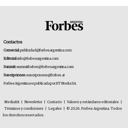
Contactos
Comercial:
publicidad@forbesargentina.com
Editorial:
info@forbesargentina.com
Summit:
summitforbes@forbesargentina.com
Suscripciones:
suscripciones@forbes.ar
Forbes Argentina es publicada por HT Media SA.
MediaKit
|
Newsletter
|
Contacto
|
Valores y estándares editoriales
|
Términos y condiciones
|
Legales
|
© 2026. Forbes Argentina. Todos
los derechos reservados.