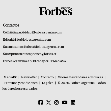
Contactos
Comercial:
publicidad@forbesargentina.com
Editorial:
info@forbesargentina.com
Summit:
summitforbes@forbesargentina.com
Suscripciones:
suscripciones@forbes.ar
Forbes Argentina es publicada por HT Media SA.
MediaKit
|
Newsletter
|
Contacto
|
Valores y estándares editoriales
|
Términos y condiciones
|
Legales
|
© 2026. Forbes Argentina. Todos
los derechos reservados.