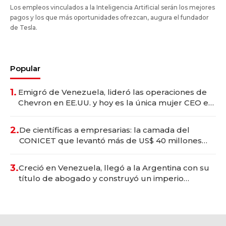
Los empleos vinculados a la Inteligencia Artificial serán los mejores
pagos y los que más oportunidades ofrezcan, augura el fundador
de Tesla.
Popular
1.
Emigró de Venezuela, lideró las operaciones de
Chevron en EE.UU. y hoy es la única mujer CEO en
Vaca Muerta
2.
De científicas a empresarias: la camada del
CONICET que levantó más de US$ 40 millones
para fundar startups biotech
3.
Creció en Venezuela, llegó a la Argentina con su
título de abogado y construyó un imperio
gastronómico que revoluciona las marcas "fast
premium"