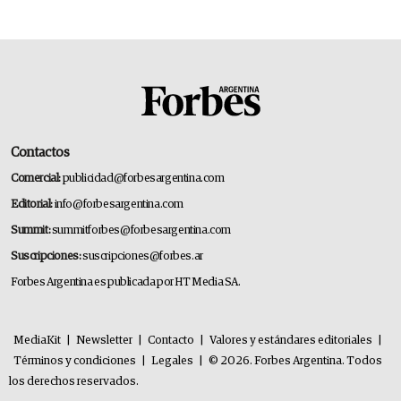
Contactos
Comercial:
publicidad@forbesargentina.com
Editorial:
info@forbesargentina.com
Summit:
summitforbes@forbesargentina.com
Suscripciones:
suscripciones@forbes.ar
Forbes Argentina es publicada por HT Media SA.
MediaKit
|
Newsletter
|
Contacto
|
Valores y estándares editoriales
|
Términos y condiciones
|
Legales
|
© 2026. Forbes Argentina. Todos
los derechos reservados.