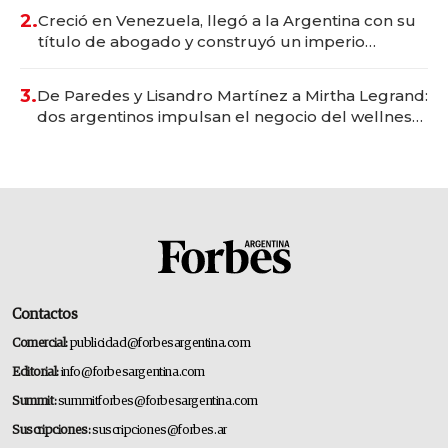
2.
Creció en Venezuela, llegó a la Argentina con su
título de abogado y construyó un imperio
gastronómico que revoluciona las marcas "fast
premium"
3.
De Paredes y Lisandro Martínez a Mirtha Legrand:
dos argentinos impulsan el negocio del wellness
deportivo y el cuidado corporal
Contactos
Comercial:
publicidad@forbesargentina.com
Editorial:
info@forbesargentina.com
Summit:
summitforbes@forbesargentina.com
Suscripciones:
suscripciones@forbes.ar