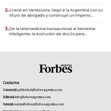
Vaca Muerta
2.
Creció en Venezuela, llegó a la Argentina con su
título de abogado y construyó un imperio
gastronómico que revoluciona las marcas "fast
premium"
3.
De la telemedicina transaccional al bienestar
inteligente: la evolución de doc24 para
transformar a las organizaciones
Contactos
Comercial:
publicidad@forbesargentina.com
Editorial:
info@forbesargentina.com
Summit:
summitforbes@forbesargentina.com