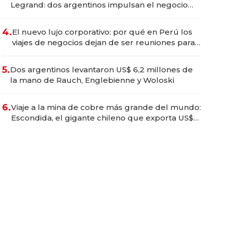
Legrand: dos argentinos impulsan el negocio
del wellness deportivo y el cuidado corporal
4.
El nuevo lujo corporativo: por qué en Perú los
viajes de negocios dejan de ser reuniones para
convertirse en experiencias transformadoras
5.
Dos argentinos levantaron US$ 6,2 millones de
la mano de Rauch, Englebienne y Woloski
6.
Viaje a la mina de cobre más grande del mundo:
Escondida, el gigante chileno que exporta US$
14.000 millones anuales