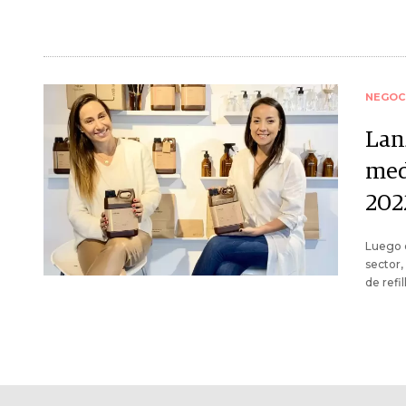
NEGOC
Lan
med
202
Luego d
sector,
de refi