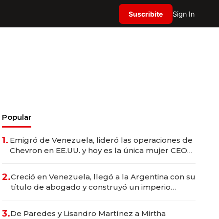
Suscribite
Sign In
Popular
1.
Emigró de Venezuela, lideró las operaciones de
Chevron en EE.UU. y hoy es la única mujer CEO
en Vaca Muerta
2.
Creció en Venezuela, llegó a la Argentina con su
título de abogado y construyó un imperio
gastronómico que revoluciona las marcas "fast
premium"
3.
De Paredes y Lisandro Martínez a Mirtha