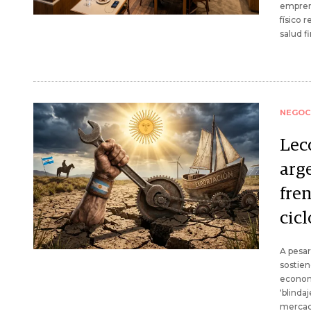
emprend
físico 
salud f
NEGOC
Lec
arg
fren
cicl
A pesar
sostien
economí
'blinda
mercad