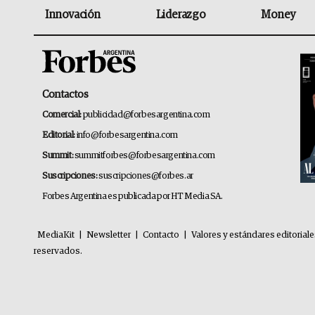
Innovación
Liderazgo
Money
Contactos
Comercial:
publicidad@forbesargentina.com
Editorial:
info@forbesargentina.com
Summit:
summitforbes@forbesargentina.com
Suscripciones:
suscripciones@forbes.ar
Forbes Argentina es publicada por HT Media SA.
MediaKit
|
Newsletter
|
Contacto
|
Valores y estándares editorial
reservados.