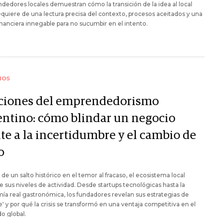
edores locales demuestran cómo la transición de la idea al local
requiere de una lectura precisa del contexto, procesos aceitados y una
inanciera innegable para no sucumbir en el intento.
IOS
ciones del emprendedorismo
entino: cómo blindar un negocio
te a la incertidumbre y el cambio de
o
 de un salto histórico en el temor al fracaso, el ecosistema local
e sus niveles de actividad. Desde startups tecnológicas hasta la
a real gastronómica, los fundadores revelan sus estrategias de
je' y por qué la crisis se transformó en una ventaja competitiva en el
o global.