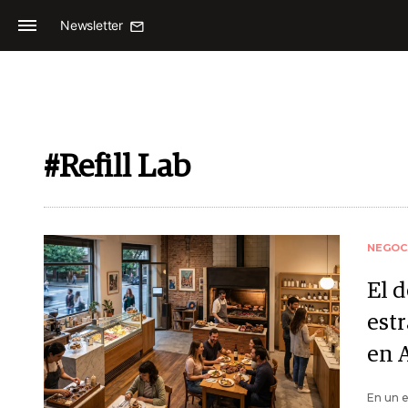
Newsletter
#Refill Lab
NEGOC
El d
estr
en 
En un e