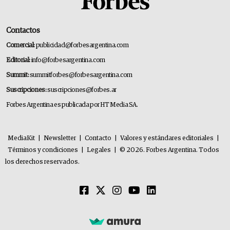
Contactos
Comercial:
publicidad@forbesargentina.com
Editorial:
info@forbesargentina.com
Summit:
summitforbes@forbesargentina.com
Suscripciones:
suscripciones@forbes.ar
Forbes Argentina es publicada por HT Media SA.
MediaKit
|
Newsletter
|
Contacto
|
Valores y estándares editoriales
|
Términos y condiciones
|
Legales
|
© 2026. Forbes Argentina. Todos
los derechos reservados.