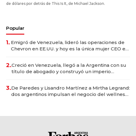
de dólares por detrás de This Is It, de Michael Jackson.
Popular
1.
Emigró de Venezuela, lideró las operaciones de
Chevron en EE.UU. y hoy es la única mujer CEO en
Vaca Muerta
2.
Creció en Venezuela, llegó a la Argentina con su
título de abogado y construyó un imperio
gastronómico que revoluciona las marcas "fast
premium"
3.
De Paredes y Lisandro Martínez a Mirtha Legrand:
dos argentinos impulsan el negocio del wellness
deportivo y el cuidado corporal