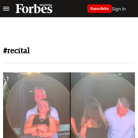
Sign In
Suscribite
#recital