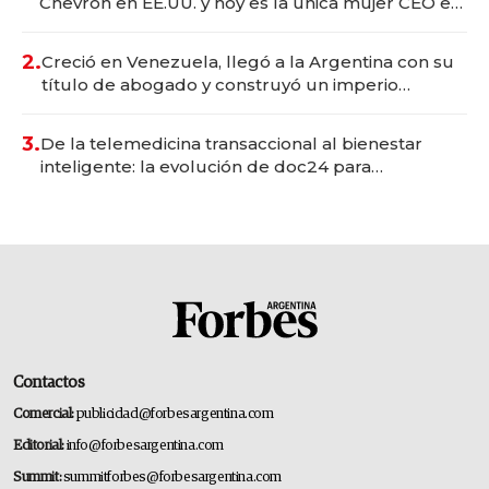
Chevron en EE.UU. y hoy es la única mujer CEO en
Vaca Muerta
2.
Creció en Venezuela, llegó a la Argentina con su
título de abogado y construyó un imperio
gastronómico que revoluciona las marcas "fast
premium"
3.
De la telemedicina transaccional al bienestar
inteligente: la evolución de doc24 para
transformar a las organizaciones
Contactos
Comercial:
publicidad@forbesargentina.com
Editorial:
info@forbesargentina.com
Summit:
summitforbes@forbesargentina.com