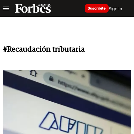
Sign In
Suscribite
#Recaudación tributaria