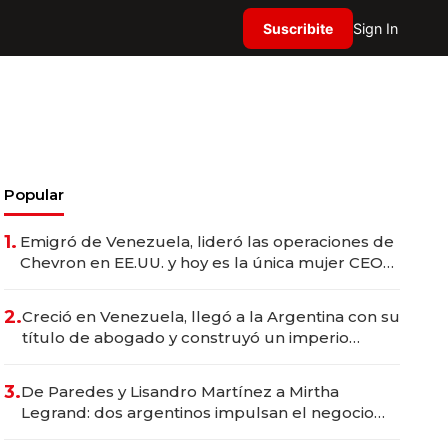
Suscribite
Sign In
Popular
1.
Emigró de Venezuela, lideró las operaciones de
Chevron en EE.UU. y hoy es la única mujer CEO
en Vaca Muerta
2.
Creció en Venezuela, llegó a la Argentina con su
título de abogado y construyó un imperio
gastronómico que revoluciona las marcas "fast
premium"
3.
De Paredes y Lisandro Martínez a Mirtha
Legrand: dos argentinos impulsan el negocio
del wellness deportivo y el cuidado corporal