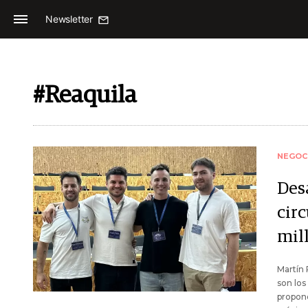
Newsletter
#Reaquila
NEGOC
Des
cir
mil
Martín 
son los
propone