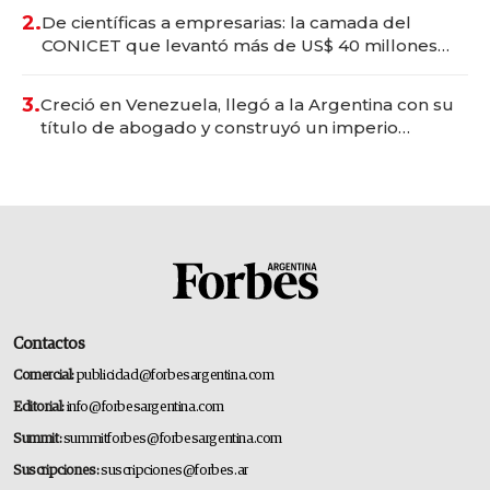
2.
De científicas a empresarias: la camada del
CONICET que levantó más de US$ 40 millones
para fundar startups biotech
3.
Creció en Venezuela, llegó a la Argentina con su
título de abogado y construyó un imperio
gastronómico que revoluciona las marcas "fast
premium"
Contactos
Comercial:
publicidad@forbesargentina.com
Editorial:
info@forbesargentina.com
Summit:
summitforbes@forbesargentina.com
Suscripciones:
suscripciones@forbes.ar