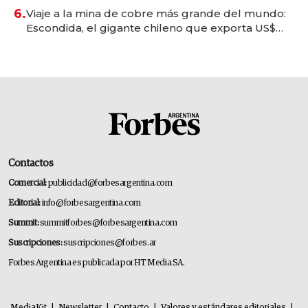
6.
Viaje a la mina de cobre más grande del mundo:
Escondida, el gigante chileno que exporta US$
14.000 millones anuales
Contactos
Comercial:
publicidad@forbesargentina.com
Editorial:
info@forbesargentina.com
Summit:
summitforbes@forbesargentina.com
Suscripciones:
suscripciones@forbes.ar
Forbes Argentina es publicada por HT Media SA.
MediaKit
|
Newsletter
|
Contacto
|
Valores y estándares editoriales
|