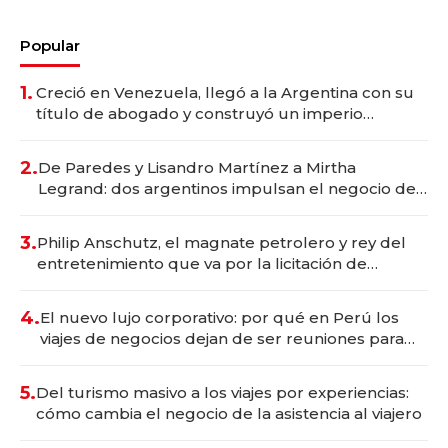
Popular
1.
Creció en Venezuela, llegó a la Argentina con su
título de abogado y construyó un imperio
gastronómico que revoluciona las marcas "fast
premium"
2.
De Paredes y Lisandro Martínez a Mirtha
Legrand: dos argentinos impulsan el negocio del
wellness deportivo y el cuidado corporal
3.
Philip Anschutz, el magnate petrolero y rey del
entretenimiento que va por la licitación de
Tecnópolis junto a Fénix
4.
El nuevo lujo corporativo: por qué en Perú los
viajes de negocios dejan de ser reuniones para
convertirse en experiencias transformadoras
5.
Del turismo masivo a los viajes por experiencias:
cómo cambia el negocio de la asistencia al viajero