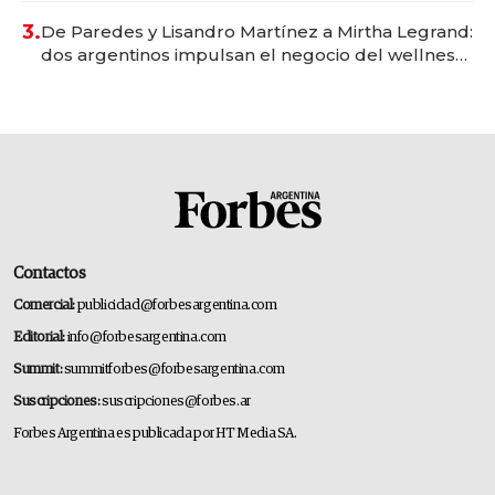
premium"
3.
De Paredes y Lisandro Martínez a Mirtha Legrand:
dos argentinos impulsan el negocio del wellness
deportivo y el cuidado corporal
Contactos
Comercial:
publicidad@forbesargentina.com
Editorial:
info@forbesargentina.com
Summit:
summitforbes@forbesargentina.com
Suscripciones:
suscripciones@forbes.ar
Forbes Argentina es publicada por HT Media SA.