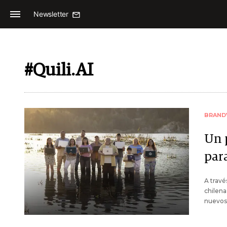
Newsletter
#Quili.AI
BRAND
Un 
para
A travé
chilena
nuevos