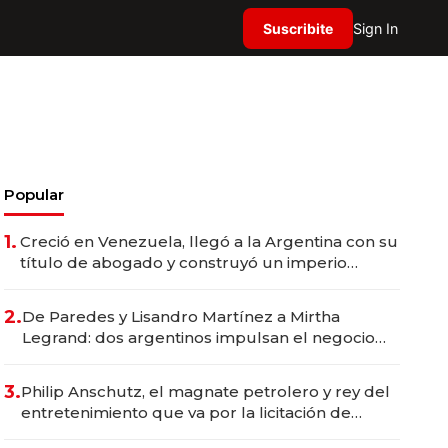
Suscribite
Sign In
Popular
1.
Creció en Venezuela, llegó a la Argentina con su
título de abogado y construyó un imperio
gastronómico que revoluciona las marcas "fast
premium"
2.
De Paredes y Lisandro Martínez a Mirtha
Legrand: dos argentinos impulsan el negocio
del wellness deportivo y el cuidado corporal
3.
Philip Anschutz, el magnate petrolero y rey del
entretenimiento que va por la licitación de
Tecnópolis junto a Fénix