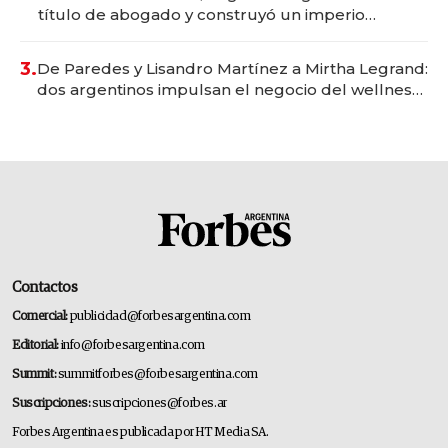
título de abogado y construyó un imperio
gastronómico que revoluciona las marcas "fast
premium"
3.
De Paredes y Lisandro Martínez a Mirtha Legrand:
dos argentinos impulsan el negocio del wellness
deportivo y el cuidado corporal
Contactos
Comercial:
publicidad@forbesargentina.com
Editorial:
info@forbesargentina.com
Summit:
summitforbes@forbesargentina.com
Suscripciones:
suscripciones@forbes.ar
Forbes Argentina es publicada por HT Media SA.