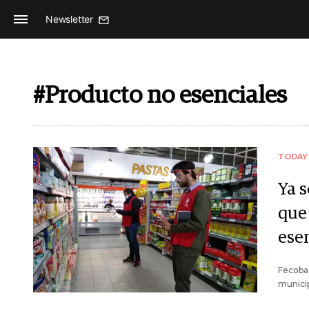
Newsletter
#Producto no esenciales
TODAY
Ya 
que
ese
Fecoba 
municip