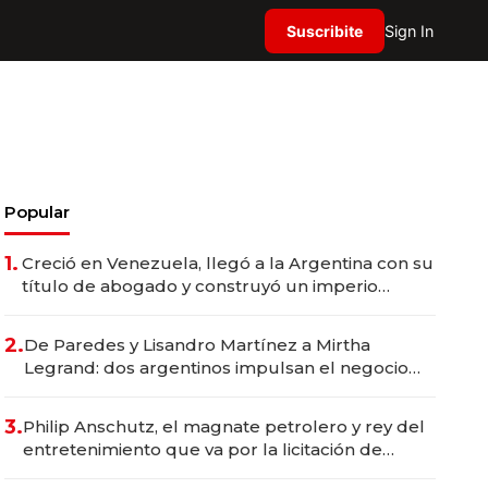
Suscribite
Sign In
Popular
1.
Creció en Venezuela, llegó a la Argentina con su
título de abogado y construyó un imperio
gastronómico que revoluciona las marcas "fast
premium"
2.
De Paredes y Lisandro Martínez a Mirtha
Legrand: dos argentinos impulsan el negocio
del wellness deportivo y el cuidado corporal
3.
Philip Anschutz, el magnate petrolero y rey del
entretenimiento que va por la licitación de
Tecnópolis junto a Fénix