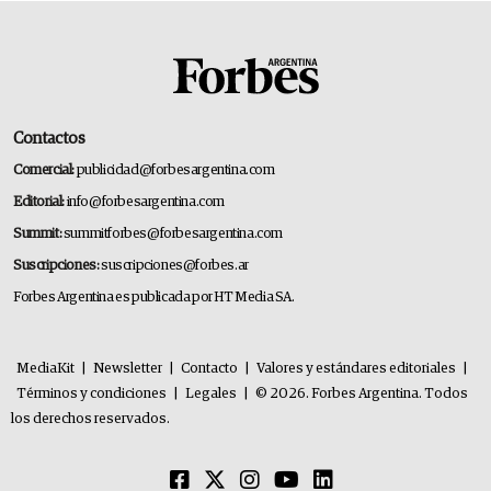
Contactos
Comercial:
publicidad@forbesargentina.com
Editorial:
info@forbesargentina.com
Summit:
summitforbes@forbesargentina.com
Suscripciones:
suscripciones@forbes.ar
Forbes Argentina es publicada por HT Media SA.
MediaKit
|
Newsletter
|
Contacto
|
Valores y estándares editoriales
|
Términos y condiciones
|
Legales
|
© 2026. Forbes Argentina. Todos
los derechos reservados.