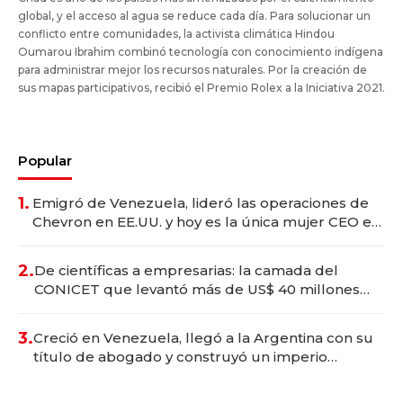
global, y el acceso al agua se reduce cada día. Para solucionar un
conflicto entre comunidades, la activista climática Hindou
Oumarou Ibrahim combinó tecnología con conocimiento indígena
para administrar mejor los recursos naturales. Por la creación de
sus mapas participativos, recibió el Premio Rolex a la Iniciativa 2021.
Popular
1.
Emigró de Venezuela, lideró las operaciones de
Chevron en EE.UU. y hoy es la única mujer CEO en
Vaca Muerta
2.
De científicas a empresarias: la camada del
CONICET que levantó más de US$ 40 millones
para fundar startups biotech
3.
Creció en Venezuela, llegó a la Argentina con su
título de abogado y construyó un imperio
gastronómico que revoluciona las marcas "fast
premium"