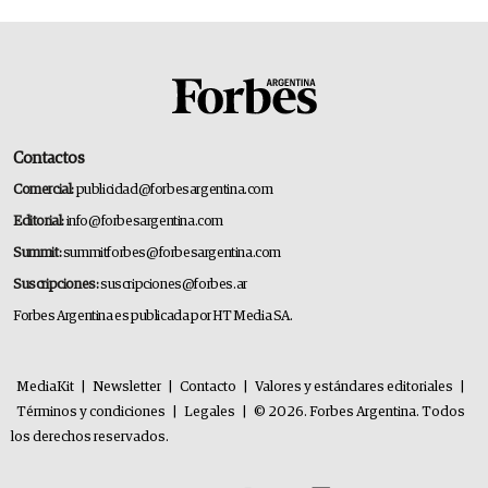
Contactos
Comercial:
publicidad@forbesargentina.com
Editorial:
info@forbesargentina.com
Summit:
summitforbes@forbesargentina.com
Suscripciones:
suscripciones@forbes.ar
Forbes Argentina es publicada por HT Media SA.
MediaKit
|
Newsletter
|
Contacto
|
Valores y estándares editoriales
|
Términos y condiciones
|
Legales
|
© 2026. Forbes Argentina. Todos
los derechos reservados.