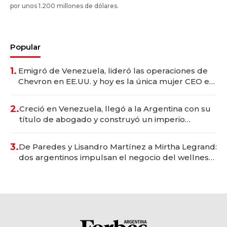
por unos 1.200 millones de dólares.
Popular
1.
Emigró de Venezuela, lideró las operaciones de
Chevron en EE.UU. y hoy es la única mujer CEO en
Vaca Muerta
2.
Creció en Venezuela, llegó a la Argentina con su
título de abogado y construyó un imperio
gastronómico que revoluciona las marcas "fast
premium"
3.
De Paredes y Lisandro Martínez a Mirtha Legrand:
dos argentinos impulsan el negocio del wellness
deportivo y el cuidado corporal