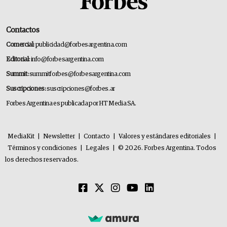
Contactos
Comercial:
publicidad@forbesargentina.com
Editorial:
info@forbesargentina.com
Summit:
summitforbes@forbesargentina.com
Suscripciones:
suscripciones@forbes.ar
Forbes Argentina es publicada por HT Media SA.
MediaKit
|
Newsletter
|
Contacto
|
Valores y estándares editoriales
|
Términos y condiciones
|
Legales
|
© 2026. Forbes Argentina. Todos
los derechos reservados.