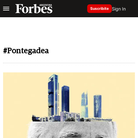
Sign In
Suscribite
#Pontegadea