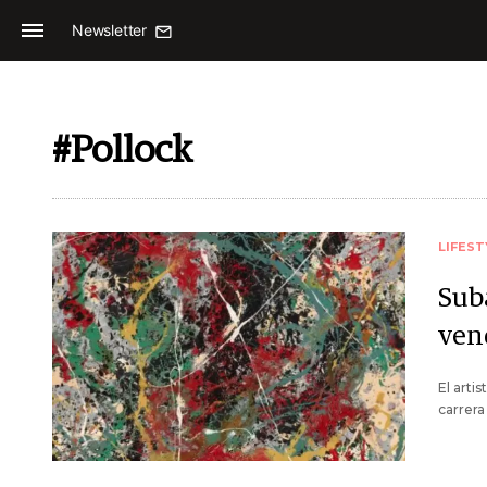
Newsletter
#Pollock
LIFEST
Sub
ven
El arti
carrera