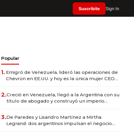
Suscribite
Sign In
Popular
1.
Emigró de Venezuela, lideró las operaciones de
Chevron en EE.UU. y hoy es la única mujer CEO
en Vaca Muerta
2.
Creció en Venezuela, llegó a la Argentina con su
título de abogado y construyó un imperio
gastronómico que revoluciona las marcas "fast
premium"
3.
De Paredes y Lisandro Martínez a Mirtha
Legrand: dos argentinos impulsan el negocio
del wellness deportivo y el cuidado corporal