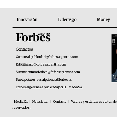
Innovación
Liderazgo
Money
Contactos
Comercial:
publicidad@forbesargentina.com
Editorial:
info@forbesargentina.com
Summit:
summitforbes@forbesargentina.com
Suscripciones:
suscripciones@forbes.ar
Forbes Argentina es publicada por HT Media SA.
MediaKit
|
Newsletter
|
Contacto
|
Valores y estándares editorial
reservados.