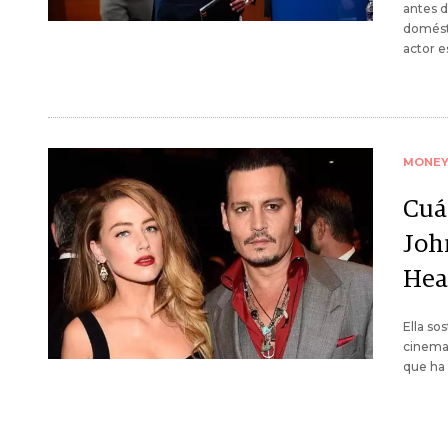
antes d
domésti
actor 
MONE
Cuá
Joh
Hea
Ella so
cinemat
que ha 