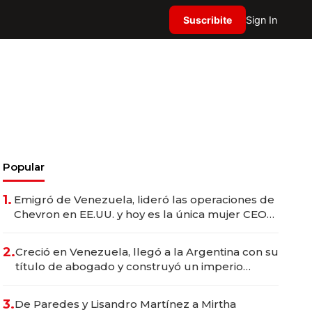
Suscribite
Sign In
Popular
1.
Emigró de Venezuela, lideró las operaciones de
Chevron en EE.UU. y hoy es la única mujer CEO
en Vaca Muerta
2.
Creció en Venezuela, llegó a la Argentina con su
título de abogado y construyó un imperio
gastronómico que revoluciona las marcas "fast
premium"
3.
De Paredes y Lisandro Martínez a Mirtha