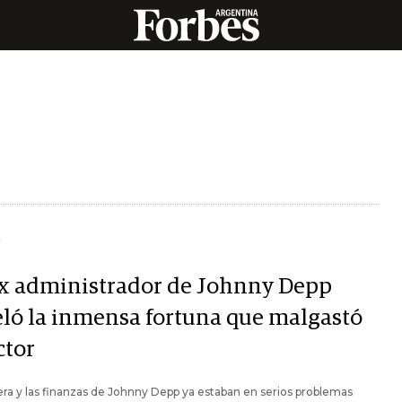
Y
ex administrador de Johnny Depp
eló la inmensa fortuna que malgastó
ctor
era y las finanzas de Johnny Depp ya estaban en serios problemas