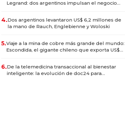
Legrand: dos argentinos impulsan el negocio
del wellness deportivo y el cuidado corporal
4.
Dos argentinos levantaron US$ 6,2 millones de
la mano de Rauch, Englebienne y Woloski
5.
Viaje a la mina de cobre más grande del mundo:
Escondida, el gigante chileno que exporta US$
14.000 millones anuales
6.
De la telemedicina transaccional al bienestar
inteligente: la evolución de doc24 para
transformar a las organizaciones