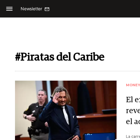
Newsletter
#Piratas del Caribe
MONE
El 
rev
el a
La carr