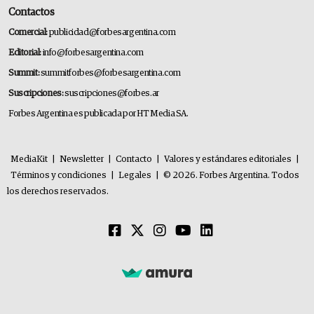
Contactos
Comercial:
publicidad@forbesargentina.com
Editorial:
info@forbesargentina.com
Summit:
summitforbes@forbesargentina.com
Suscripciones:
suscripciones@forbes.ar
Forbes Argentina es publicada por HT Media SA.
MediaKit
|
Newsletter
|
Contacto
|
Valores y estándares editoriales
|
Términos y condiciones
|
Legales
|
© 2026. Forbes Argentina. Todos
los derechos reservados.