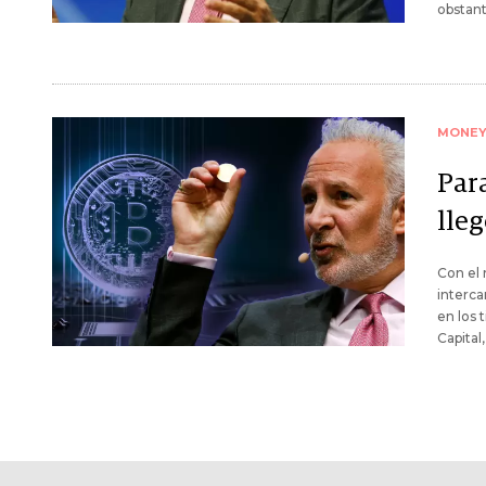
obstant
MONE
Para
lleg
Con el 
interca
en los 
Capital