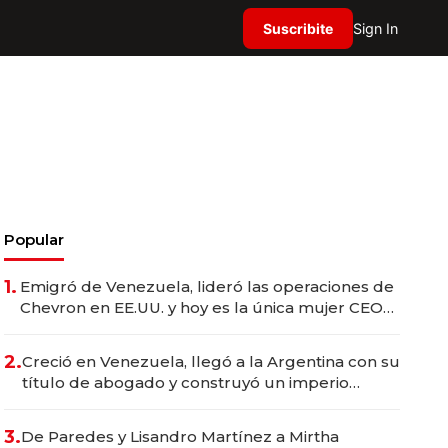
Suscribite
Sign In
Popular
1.
Emigró de Venezuela, lideró las operaciones de
Chevron en EE.UU. y hoy es la única mujer CEO
en Vaca Muerta
2.
Creció en Venezuela, llegó a la Argentina con su
título de abogado y construyó un imperio
gastronómico que revoluciona las marcas "fast
premium"
3.
De Paredes y Lisandro Martínez a Mirtha