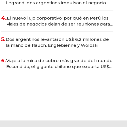
Legrand: dos argentinos impulsan el negocio
del wellness deportivo y el cuidado corporal
4.
El nuevo lujo corporativo: por qué en Perú los
viajes de negocios dejan de ser reuniones para
convertirse en experiencias transformadoras
5.
Dos argentinos levantaron US$ 6,2 millones de
la mano de Rauch, Englebienne y Woloski
6.
Viaje a la mina de cobre más grande del mundo:
Escondida, el gigante chileno que exporta US$
14.000 millones anuales