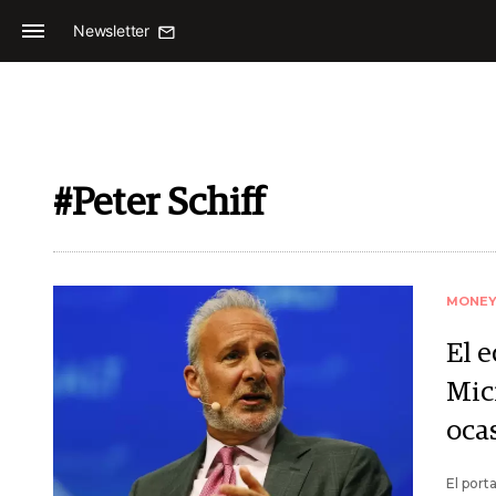
Newsletter
#Peter Schiff
MONE
El e
Mic
oca
El port