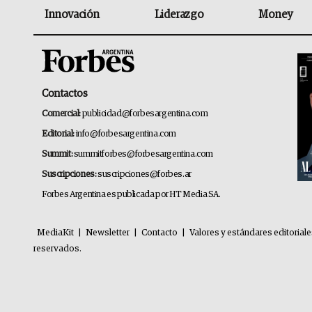
Innovación
Liderazgo
Money
Contactos
Comercial:
publicidad@forbesargentina.com
Editorial:
info@forbesargentina.com
Summit:
summitforbes@forbesargentina.com
Suscripciones:
suscripciones@forbes.ar
Forbes Argentina es publicada por HT Media SA.
MediaKit
|
Newsletter
|
Contacto
|
Valores y estándares editorial
reservados.