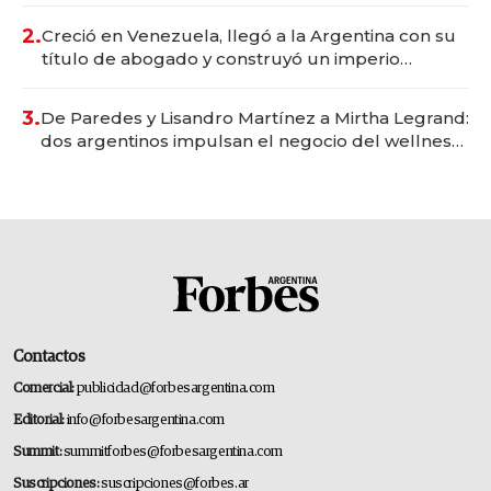
2.
Creció en Venezuela, llegó a la Argentina con su
título de abogado y construyó un imperio
gastronómico que revoluciona las marcas "fast
premium"
3.
De Paredes y Lisandro Martínez a Mirtha Legrand:
dos argentinos impulsan el negocio del wellness
deportivo y el cuidado corporal
Contactos
Comercial:
publicidad@forbesargentina.com
Editorial:
info@forbesargentina.com
Summit:
summitforbes@forbesargentina.com
Suscripciones:
suscripciones@forbes.ar