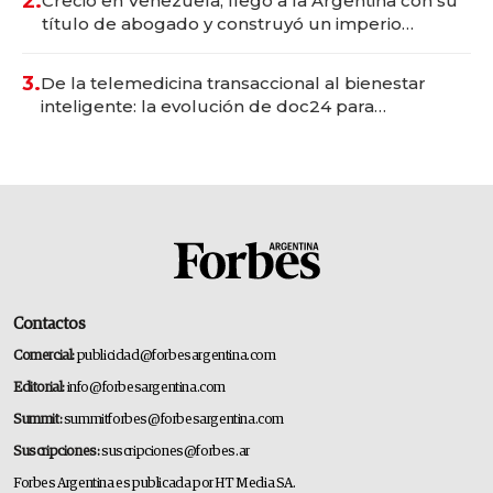
2.
Creció en Venezuela, llegó a la Argentina con su
título de abogado y construyó un imperio
gastronómico que revoluciona las marcas "fast
premium"
3.
De la telemedicina transaccional al bienestar
inteligente: la evolución de doc24 para
transformar a las organizaciones
Contactos
Comercial:
publicidad@forbesargentina.com
Editorial:
info@forbesargentina.com
Summit:
summitforbes@forbesargentina.com
Suscripciones:
suscripciones@forbes.ar
Forbes Argentina es publicada por HT Media SA.