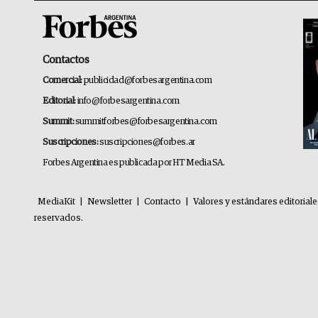
Contactos
Comercial:
publicidad@forbesargentina.com
Editorial:
info@forbesargentina.com
Summit:
summitforbes@forbesargentina.com
Suscripciones:
suscripciones@forbes.ar
Forbes Argentina es publicada por HT Media SA.
MediaKit
|
Newsletter
|
Contacto
|
Valores y estándares editorial
reservados.