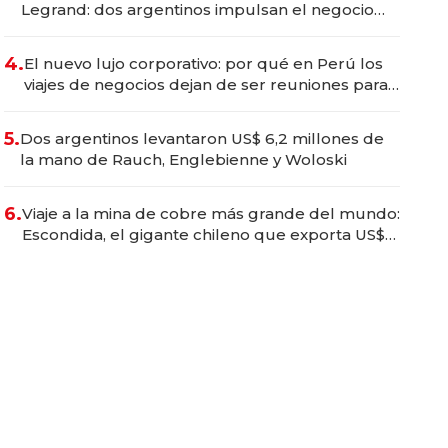
Legrand: dos argentinos impulsan el negocio
del wellness deportivo y el cuidado corporal
4.
El nuevo lujo corporativo: por qué en Perú los
viajes de negocios dejan de ser reuniones para
convertirse en experiencias transformadoras
5.
Dos argentinos levantaron US$ 6,2 millones de
la mano de Rauch, Englebienne y Woloski
6.
Viaje a la mina de cobre más grande del mundo:
Escondida, el gigante chileno que exporta US$
14.000 millones anuales