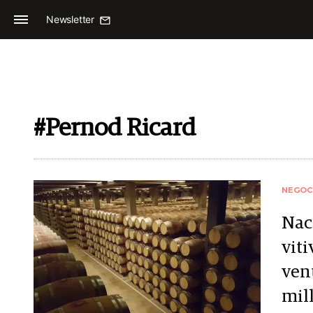
Newsletter
#Pernod Ricard
NEGOC
Nac
vit
ven
mil