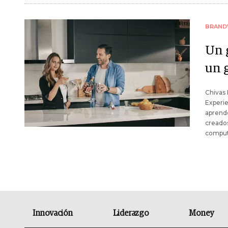
BRAND
Un 
un 
Chivas 
Experie
aprende
creados
comput
Innovación
Liderazgo
Money