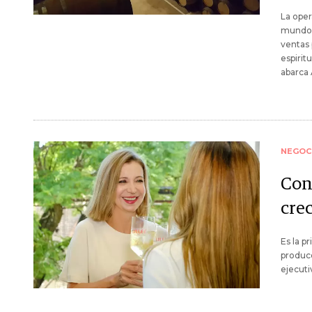
La oper
mundo, 
ventas 
espirit
abarca 
NEGOC
Cons
cre
Es la p
produce
ejecuti