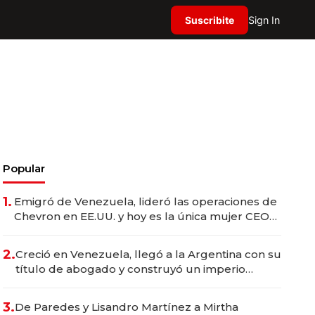
Suscribite
Sign In
Popular
1.
Emigró de Venezuela, lideró las operaciones de
Chevron en EE.UU. y hoy es la única mujer CEO
en Vaca Muerta
2.
Creció en Venezuela, llegó a la Argentina con su
título de abogado y construyó un imperio
gastronómico que revoluciona las marcas "fast
premium"
3.
De Paredes y Lisandro Martínez a Mirtha