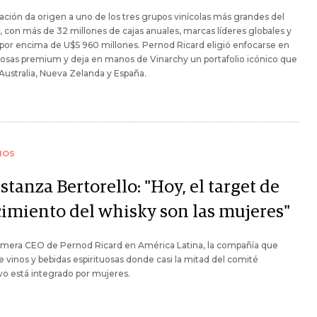
ación da origen a uno de los tres grupos vinícolas más grandes del
con más de 32 millones de cajas anuales, marcas líderes globales y
por encima de U$S 960 millones. Pernod Ricard eligió enfocarse en
uosas premium y deja en manos de Vinarchy un portafolio icónico que
Australia, Nueva Zelanda y España.
IOS
tanza Bertorello: "Hoy, el target de
cimiento del whisky son las mujeres"
rimera CEO de Pernod Ricard en América Latina, la compañía que
 vinos y bebidas espirituosas donde casi la mitad del comité
vo está integrado por mujeres.