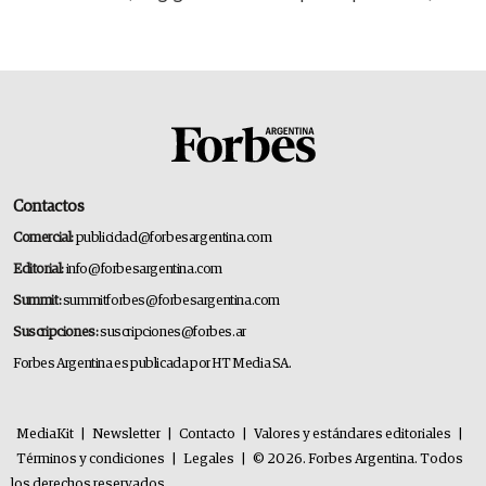
14.000 millones anuales
Contactos
Comercial:
publicidad@forbesargentina.com
Editorial:
info@forbesargentina.com
Summit:
summitforbes@forbesargentina.com
Suscripciones:
suscripciones@forbes.ar
Forbes Argentina es publicada por HT Media SA.
MediaKit
|
Newsletter
|
Contacto
|
Valores y estándares editoriales
|
Términos y condiciones
|
Legales
|
© 2026. Forbes Argentina. Todos
los derechos reservados.