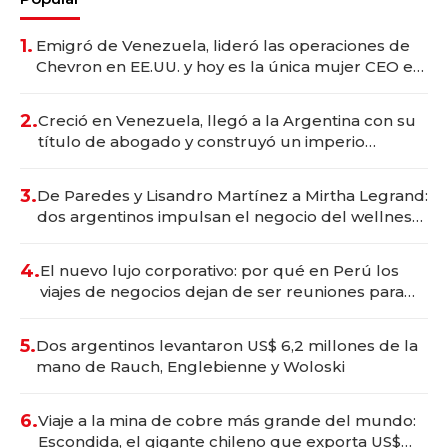
1.
Emigró de Venezuela, lideró las operaciones de
Chevron en EE.UU. y hoy es la única mujer CEO en
Vaca Muerta
2.
Creció en Venezuela, llegó a la Argentina con su
título de abogado y construyó un imperio
gastronómico que revoluciona las marcas "fast
premium"
3.
De Paredes y Lisandro Martínez a Mirtha Legrand:
dos argentinos impulsan el negocio del wellness
deportivo y el cuidado corporal
4.
El nuevo lujo corporativo: por qué en Perú los
viajes de negocios dejan de ser reuniones para
convertirse en experiencias transformadoras
5.
Dos argentinos levantaron US$ 6,2 millones de la
mano de Rauch, Englebienne y Woloski
6.
Viaje a la mina de cobre más grande del mundo:
Escondida, el gigante chileno que exporta US$