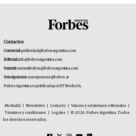
Contactos
Comercial:
publicidad@forbesargentina.com
Editorial:
info@forbesargentina.com
Summit:
summitforbes@forbesargentina.com
Suscripciones:
suscripciones@forbes.ar
Forbes Argentina es publicada por HT Media SA.
MediaKit
|
Newsletter
|
Contacto
|
Valores y estándares editoriales
|
Términos y condiciones
|
Legales
|
© 2026. Forbes Argentina. Todos
los derechos reservados.