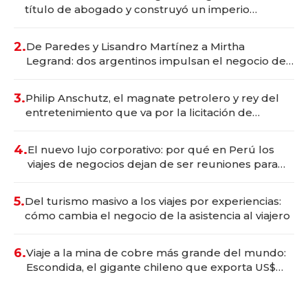
título de abogado y construyó un imperio
gastronómico que revoluciona las marcas "fast
premium"
2.
De Paredes y Lisandro Martínez a Mirtha
Legrand: dos argentinos impulsan el negocio del
wellness deportivo y el cuidado corporal
3.
Philip Anschutz, el magnate petrolero y rey del
entretenimiento que va por la licitación de
Tecnópolis junto a Fénix
4.
El nuevo lujo corporativo: por qué en Perú los
viajes de negocios dejan de ser reuniones para
convertirse en experiencias transformadoras
5.
Del turismo masivo a los viajes por experiencias:
cómo cambia el negocio de la asistencia al viajero
6.
Viaje a la mina de cobre más grande del mundo:
Escondida, el gigante chileno que exporta US$
14.000 millones anuales