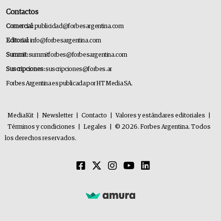
Contactos
Comercial:
publicidad@forbesargentina.com
Editorial:
info@forbesargentina.com
Summit:
summitforbes@forbesargentina.com
Suscripciones:
suscripciones@forbes.ar
Forbes Argentina es publicada por HT Media SA.
MediaKit
|
Newsletter
|
Contacto
|
Valores y estándares editoriales
|
Términos y condiciones
|
Legales
|
© 2026. Forbes Argentina. Todos
los derechos reservados.