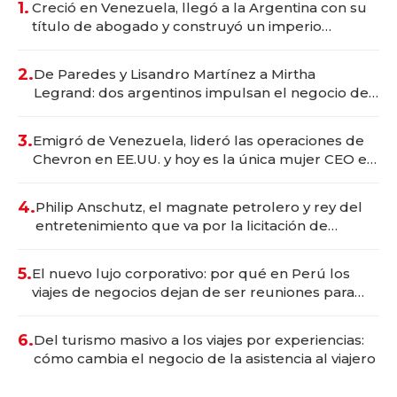
1.
Creció en Venezuela, llegó a la Argentina con su
título de abogado y construyó un imperio
gastronómico que revoluciona las marcas "fast
premium"
2.
De Paredes y Lisandro Martínez a Mirtha
Legrand: dos argentinos impulsan el negocio del
wellness deportivo y el cuidado corporal
3.
Emigró de Venezuela, lideró las operaciones de
Chevron en EE.UU. y hoy es la única mujer CEO en
Vaca Muerta
4.
Philip Anschutz, el magnate petrolero y rey del
entretenimiento que va por la licitación de
Tecnópolis junto a Fénix
5.
El nuevo lujo corporativo: por qué en Perú los
viajes de negocios dejan de ser reuniones para
convertirse en experiencias transformadoras
6.
Del turismo masivo a los viajes por experiencias:
cómo cambia el negocio de la asistencia al viajero