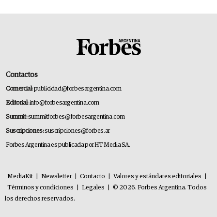
Contactos
Comercial:
publicidad@forbesargentina.com
Editorial:
info@forbesargentina.com
Summit:
summitforbes@forbesargentina.com
Suscripciones:
suscripciones@forbes.ar
Forbes Argentina es publicada por HT Media SA.
MediaKit
|
Newsletter
|
Contacto
|
Valores y estándares editoriales
|
Términos y condiciones
|
Legales
|
© 2026. Forbes Argentina. Todos
los derechos reservados.