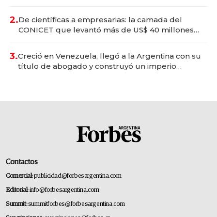
Vaca Muerta
2.
De científicas a empresarias: la camada del
CONICET que levantó más de US$ 40 millones
para fundar startups biotech
3.
Creció en Venezuela, llegó a la Argentina con su
título de abogado y construyó un imperio
gastronómico que revoluciona las marcas "fast
premium"
Contactos
Comercial:
publicidad@forbesargentina.com
Editorial:
info@forbesargentina.com
Summit:
summitforbes@forbesargentina.com