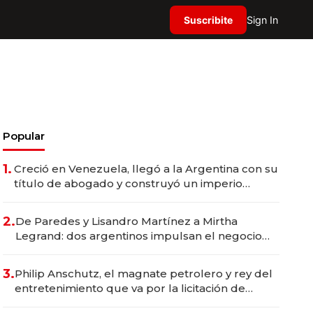
Suscribite
Sign In
Popular
1.
Creció en Venezuela, llegó a la Argentina con su
título de abogado y construyó un imperio
gastronómico que revoluciona las marcas "fast
premium"
2.
De Paredes y Lisandro Martínez a Mirtha
Legrand: dos argentinos impulsan el negocio
del wellness deportivo y el cuidado corporal
3.
Philip Anschutz, el magnate petrolero y rey del
entretenimiento que va por la licitación de
Tecnópolis junto a Fénix