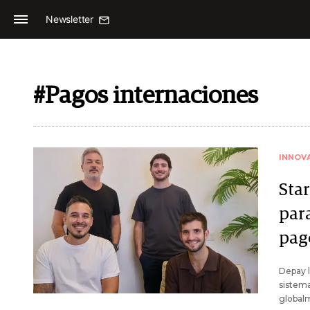
Newsletter
#Pagos internaciones
INNOV
Sta
par
pag
Depay l
sistema
globalm