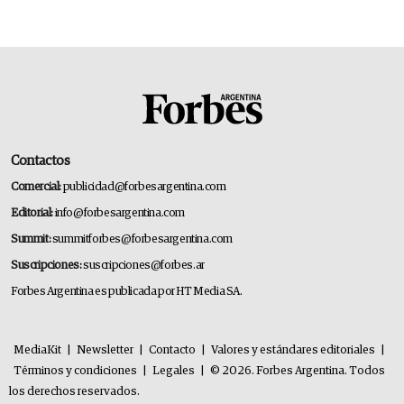
14.000 millones anuales
Contactos
Comercial:
publicidad@forbesargentina.com
Editorial:
info@forbesargentina.com
Summit:
summitforbes@forbesargentina.com
Suscripciones:
suscripciones@forbes.ar
Forbes Argentina es publicada por HT Media SA.
MediaKit
|
Newsletter
|
Contacto
|
Valores y estándares editoriales
|
Términos y condiciones
|
Legales
|
© 2026. Forbes Argentina. Todos
los derechos reservados.