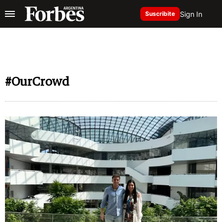
Sign In
Suscribite
#OurCrowd