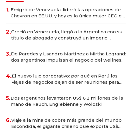
1.
Emigró de Venezuela, lideró las operaciones de
Chevron en EE.UU. y hoy es la única mujer CEO en
Vaca Muerta
2.
Creció en Venezuela, llegó a la Argentina con su
título de abogado y construyó un imperio
gastronómico que revoluciona las marcas "fast
premium"
3.
De Paredes y Lisandro Martínez a Mirtha Legrand:
dos argentinos impulsan el negocio del wellness
deportivo y el cuidado corporal
4.
El nuevo lujo corporativo: por qué en Perú los
viajes de negocios dejan de ser reuniones para
convertirse en experiencias transformadoras
5.
Dos argentinos levantaron US$ 6,2 millones de la
mano de Rauch, Englebienne y Woloski
6.
Viaje a la mina de cobre más grande del mundo:
Escondida, el gigante chileno que exporta US$