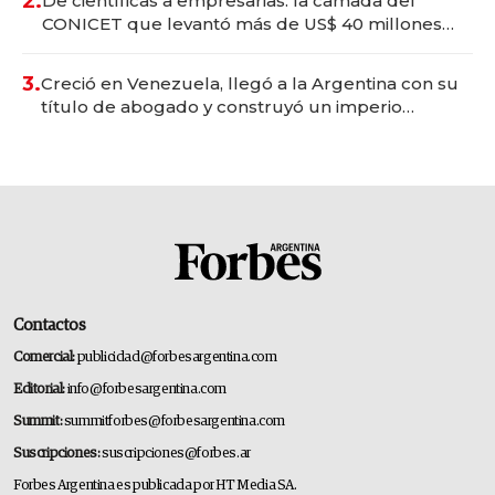
2.
De científicas a empresarias: la camada del
CONICET que levantó más de US$ 40 millones
para fundar startups biotech
3.
Creció en Venezuela, llegó a la Argentina con su
título de abogado y construyó un imperio
gastronómico que revoluciona las marcas "fast
premium"
Contactos
Comercial:
publicidad@forbesargentina.com
Editorial:
info@forbesargentina.com
Summit:
summitforbes@forbesargentina.com
Suscripciones:
suscripciones@forbes.ar
Forbes Argentina es publicada por HT Media SA.