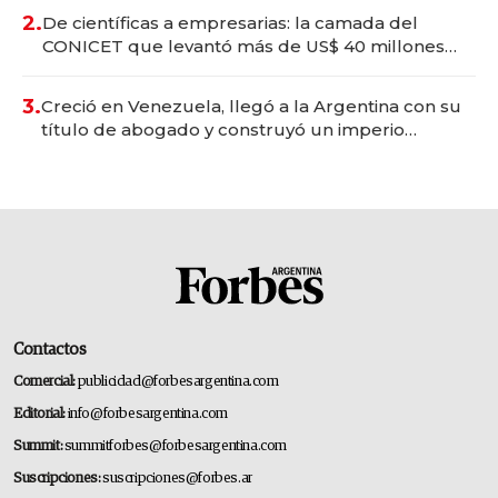
2.
De científicas a empresarias: la camada del
CONICET que levantó más de US$ 40 millones
para fundar startups biotech
3.
Creció en Venezuela, llegó a la Argentina con su
título de abogado y construyó un imperio
gastronómico que revoluciona las marcas "fast
premium"
Contactos
Comercial:
publicidad@forbesargentina.com
Editorial:
info@forbesargentina.com
Summit:
summitforbes@forbesargentina.com
Suscripciones:
suscripciones@forbes.ar