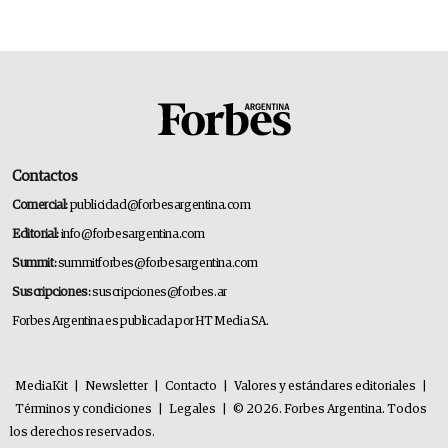
14.000 millones anuales
Contactos
Comercial:
publicidad@forbesargentina.com
Editorial:
info@forbesargentina.com
Summit:
summitforbes@forbesargentina.com
Suscripciones:
suscripciones@forbes.ar
Forbes Argentina es publicada por HT Media SA.
MediaKit
|
Newsletter
|
Contacto
|
Valores y estándares editoriales
|
Términos y condiciones
|
Legales
|
© 2026. Forbes Argentina. Todos
los derechos reservados.