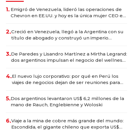
1.
Emigró de Venezuela, lideró las operaciones de
Chevron en EE.UU. y hoy es la única mujer CEO en
Vaca Muerta
2.
Creció en Venezuela, llegó a la Argentina con su
título de abogado y construyó un imperio
gastronómico que revoluciona las marcas "fast
premium"
3.
De Paredes y Lisandro Martínez a Mirtha Legrand:
dos argentinos impulsan el negocio del wellness
deportivo y el cuidado corporal
4.
El nuevo lujo corporativo: por qué en Perú los
viajes de negocios dejan de ser reuniones para
convertirse en experiencias transformadoras
5.
Dos argentinos levantaron US$ 6,2 millones de la
mano de Rauch, Englebienne y Woloski
6.
Viaje a la mina de cobre más grande del mundo:
Escondida, el gigante chileno que exporta US$