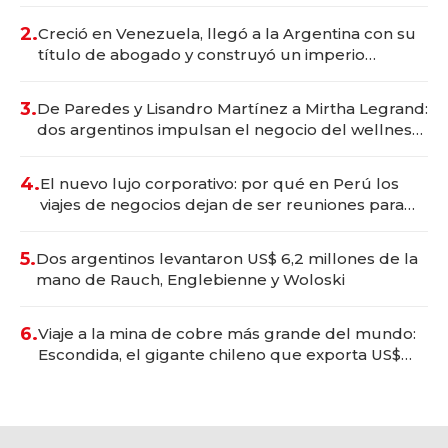
Vaca Muerta
2.
Creció en Venezuela, llegó a la Argentina con su
título de abogado y construyó un imperio
gastronómico que revoluciona las marcas "fast
premium"
3.
De Paredes y Lisandro Martínez a Mirtha Legrand:
dos argentinos impulsan el negocio del wellness
deportivo y el cuidado corporal
4.
El nuevo lujo corporativo: por qué en Perú los
viajes de negocios dejan de ser reuniones para
convertirse en experiencias transformadoras
5.
Dos argentinos levantaron US$ 6,2 millones de la
mano de Rauch, Englebienne y Woloski
6.
Viaje a la mina de cobre más grande del mundo:
Escondida, el gigante chileno que exporta US$
14.000 millones anuales