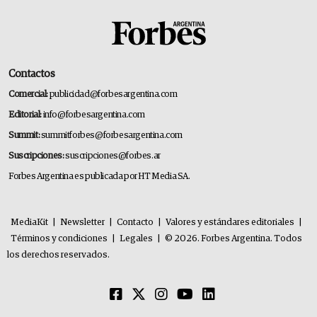
Contactos
Comercial:
publicidad@forbesargentina.com
Editorial:
info@forbesargentina.com
Summit:
summitforbes@forbesargentina.com
Suscripciones:
suscripciones@forbes.ar
Forbes Argentina es publicada por HT Media SA.
MediaKit
|
Newsletter
|
Contacto
|
Valores y estándares editoriales
|
Términos y condiciones
|
Legales
|
© 2026. Forbes Argentina. Todos
los derechos reservados.