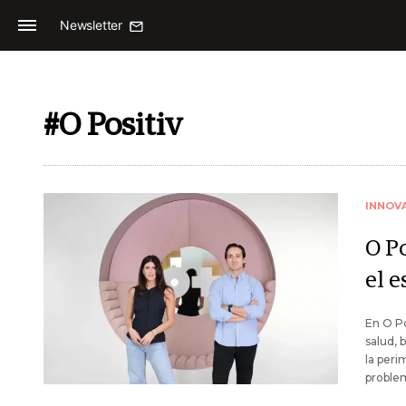
Newsletter
#O Positiv
INNOV
O Po
el e
En O Po
salud, 
la peri
problem