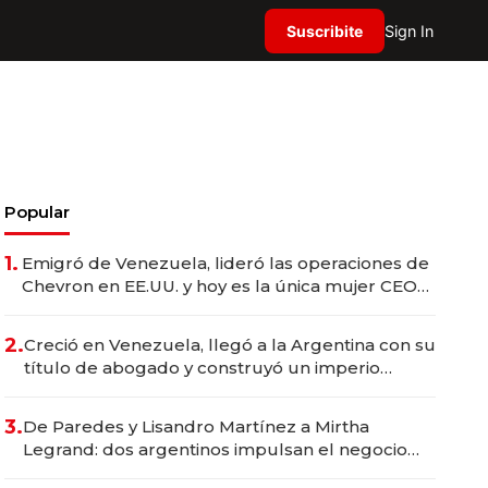
Suscribite
Sign In
Popular
1.
Emigró de Venezuela, lideró las operaciones de
Chevron en EE.UU. y hoy es la única mujer CEO
en Vaca Muerta
2.
Creció en Venezuela, llegó a la Argentina con su
título de abogado y construyó un imperio
gastronómico que revoluciona las marcas "fast
premium"
3.
De Paredes y Lisandro Martínez a Mirtha
Legrand: dos argentinos impulsan el negocio
del wellness deportivo y el cuidado corporal