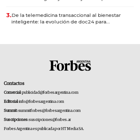
gastronómico que revoluciona las marcas "fast
premium"
3.
De la telemedicina transaccional al bienestar
inteligente: la evolución de doc24 para
transformar a las organizaciones
Contactos
Comercial:
publicidad@forbesargentina.com
Editorial:
info@forbesargentina.com
Summit:
summitforbes@forbesargentina.com
Suscripciones:
suscripciones@forbes.ar
Forbes Argentina es publicada por HT Media SA.