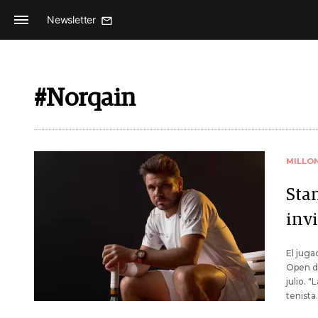
Newsletter
#Norqain
MILLO
Sta
inv
El juga
Open d
julio. 
tenista.