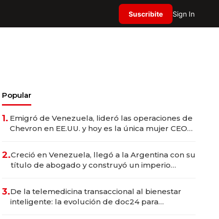
Suscribite
Sign In
Popular
1.
Emigró de Venezuela, lideró las operaciones de
Chevron en EE.UU. y hoy es la única mujer CEO
en Vaca Muerta
2.
Creció en Venezuela, llegó a la Argentina con su
título de abogado y construyó un imperio
gastronómico que revoluciona las marcas "fast
premium"
3.
De la telemedicina transaccional al bienestar
inteligente: la evolución de doc24 para
transformar a las organizaciones